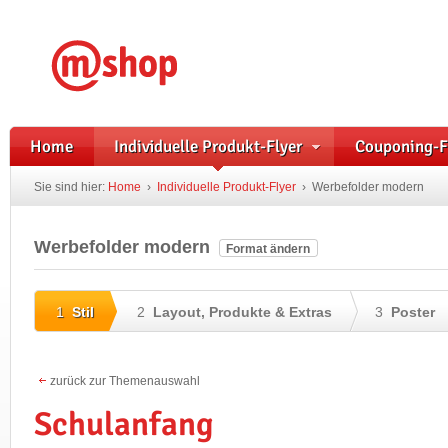
Home
Individuelle Produkt-Flyer
Couponing-F
Sie sind hier:
Home
›
Individuelle Produkt-Flyer
›
Werbefolder modern
Werbefolder modern
Format ändern
1
Stil
2
Layout, Produkte & Extras
3
Poster
zurück zur Themenauswahl
Schulanfang