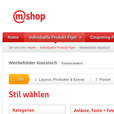
Home
Individuelle Produkt-Flyer
Couponing-F
Sie sind hier:
Home
›
Individuelle Produkt-Flyer
›
Werbefolder klassisch
Werbefolder klassisch
Format ändern
1
Stil
2
Layout, Produkte & Extras
3
Poster
Stil wählen
Kategorien
Anlässe, Feste + Fei